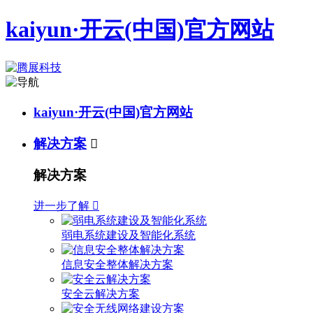
kaiyun·开云(中国)官方网站
kaiyun·开云(中国)官方网站
解决方案

解决方案
进一步了解

弱电系统建设及智能化系统
信息安全整体解决方案
安全云解决方案