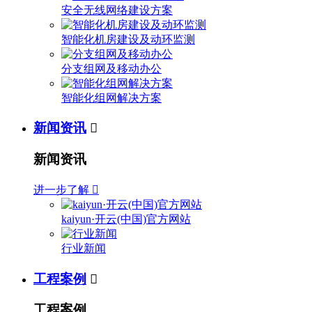
安全无线网络建设方案
智能化机房建设及动环监测
分支组网及移动办公
智能化组网解决方案
新闻资讯

新闻资讯
进一步了解

kaiyun·开云(中国)官方网站
行业新闻
工程案例

工程案例