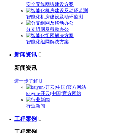
安全无线网络建设方案
智能化机房建设及动环监测
分支组网及移动办公
智能化组网解决方案
新闻资讯

新闻资讯
进一步了解

kaiyun·开云(中国)官方网站
行业新闻
工程案例

工程案例