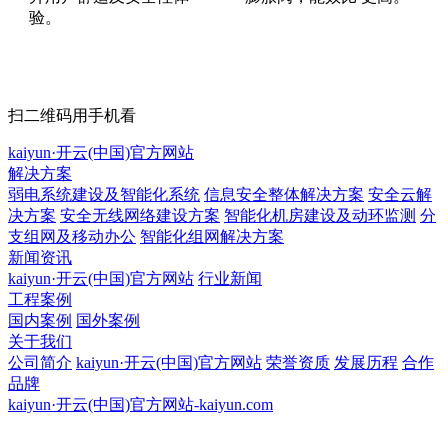
验。
扫二维码用手机看
kaiyun·开云(中国)官方网站
解决方案
弱电系统建设及智能化系统
信息安全整体解决方案
安全云解
决方案
安全无线网络建设方案
智能化机房建设及动环监测
分
支组网及移动办公
智能化组网解决方案
新闻资讯
kaiyun·开云(中国)官方网站
行业新闻
工程案例
国内案例
国外案例
关于我们
公司简介
kaiyun·开云(中国)官方网站
荣誉资质
发展历程
合作
品牌
kaiyun·开云(中国)官方网站-kaiyun.com