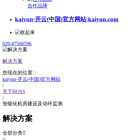
合作品牌
kaiyun·开云(中国)官方网站-kaiyun.com
020-87566596
解决方案
您现在的位置：
kaiyun·开云(中国)官方网站
/
关于BOSS
/
智能化机房建设及动环监测
解决方案
全部分类
