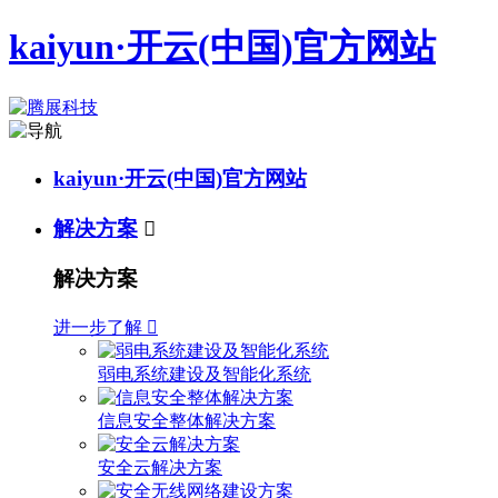
kaiyun·开云(中国)官方网站
kaiyun·开云(中国)官方网站
解决方案

解决方案
进一步了解

弱电系统建设及智能化系统
信息安全整体解决方案
安全云解决方案