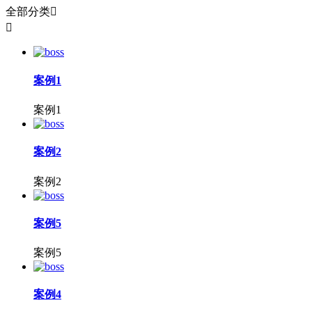
全部分类


案例1
案例1
案例2
案例2
案例5
案例5
案例4