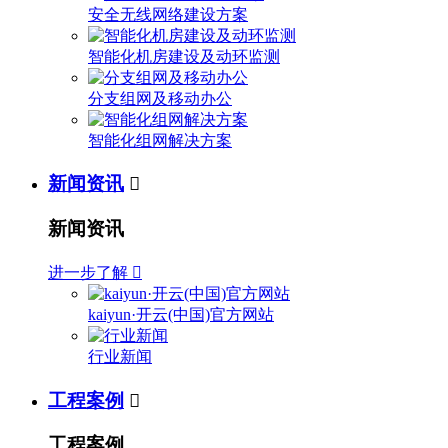
安全无线网络建设方案
智能化机房建设及动环监测
分支组网及移动办公
智能化组网解决方案
新闻资讯

新闻资讯
进一步了解

kaiyun·开云(中国)官方网站
行业新闻
工程案例

工程案例